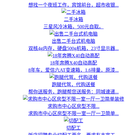
想找一个夜班工作，宾馆前台，超市收银...
二手冰箱
三星风冷冰箱，500元自取。
出售二手台式机电脑
双核4g内存，硬盘500g机箱，23寸显示器...
18年奔腾X40自动高配
8年车，爱信六AT变速箱，1.6排量，原漆...
跑腿代驾，代购送餐
帮你送服务，跑腿帮您送服务：同城速递...
求购市中心区房型不限...
求购市中心区房型不限一室一厅一卫简单...
切配工