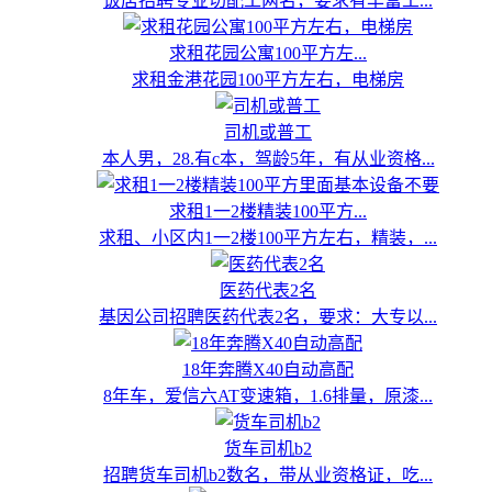
饭店招聘专业切配工两名，要求有丰富工...
求租花园公寓100平方左...
求租金港花园100平方左右，电梯房
司机或普工
本人男，28.有c本，驾龄5年，有从业资格...
求租1一2楼精装100平方...
求租、小区内1一2楼100平方左右，精装，...
医药代表2名
基因公司招聘医药代表2名，要求：大专以...
18年奔腾X40自动高配
8年车，爱信六AT变速箱，1.6排量，原漆...
货车司机b2
招聘货车司机b2数名，带从业资格证，吃...