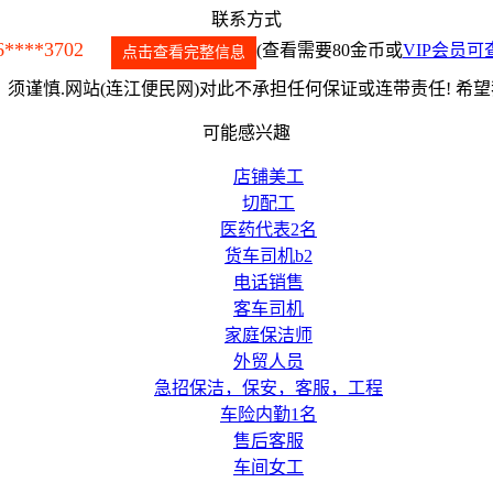
联系方式
6****3702
(查看需要80金币或
VIP会员可
点击查看完整信息
须谨慎.网站(连江便民网)对此不承担任何保证或连带责任! 希
可能感兴趣
店铺美工
切配工
医药代表2名
货车司机b2
电话销售
客车司机
家庭保洁师
外贸人员
急招保洁，保安，客服，工程
车险内勤1名
售后客服
车间女工