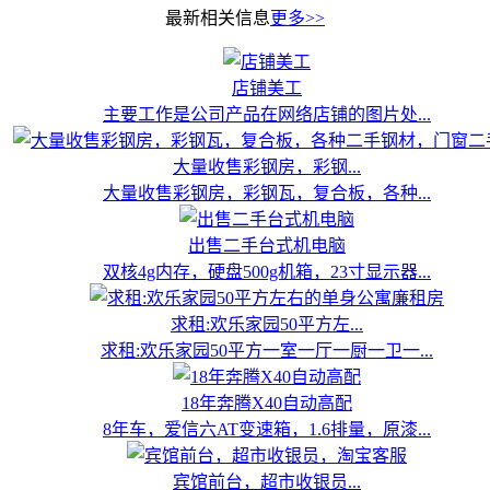
最新相关信息
更多>>
店铺美工
主要工作是公司产品在网络店铺的图片处...
大量收售彩钢房，彩钢...
大量收售彩钢房，彩钢瓦，复合板，各种...
出售二手台式机电脑
双核4g内存，硬盘500g机箱，23寸显示器...
求租:欢乐家园50平方左...
求租:欢乐家园50平方一室一厅一厨一卫一...
18年奔腾X40自动高配
8年车，爱信六AT变速箱，1.6排量，原漆...
宾馆前台，超市收银员...