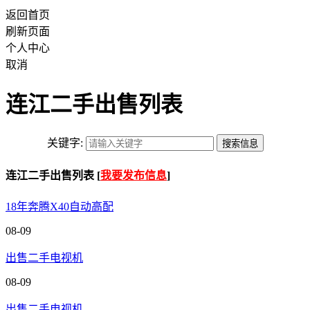
返回首页
刷新页面
个人中心
取消
连江二手出售列表
关键字:
连江二手出售列表 [
我要发布信息
]
18年奔腾X40自动高配
08-09
出售二手电视机
08-09
出售二手电视机